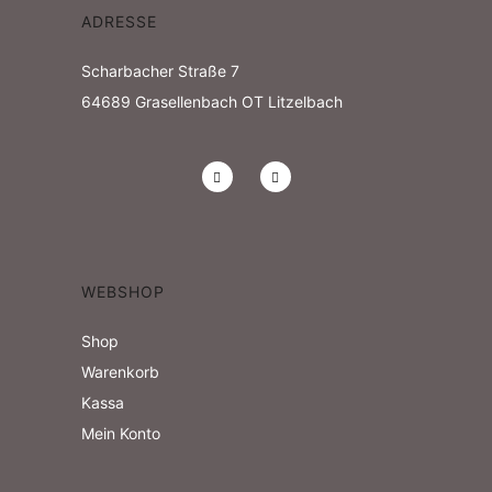
h
o
ADRESSE
n
t
Scharbacher Straße 7
64689
Grasellenbach OT Litzelbach
e
n
,
N
a
WEBSHOP
v
Shop
Warenkorb
i
Kassa
g
Mein Konto
a