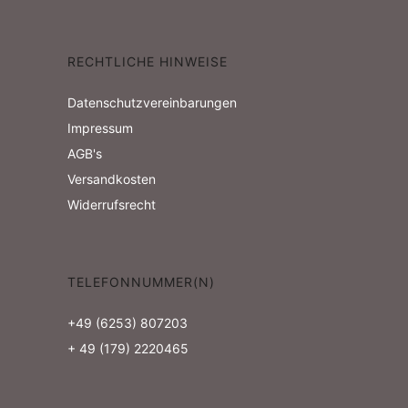
c
t
h
e
RECHTLICHE HINWEISE
e
n
Datenschutzvereinbarungen
-
u
Impressum
N
n
AGB's
a
Versandkosten
d
Widerrufsrecht
v
A
i
n
TELEFONNUMMER(N)
g
s
a
+49 (6253) 807203
i
+ 49 (179) 2220465
t
c
i