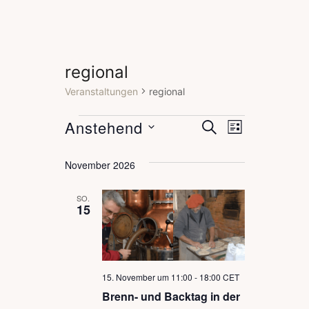
regional
Veranstaltungen
regional
Anstehend
V
V
V
S
L
U
I
D
e
e
C
e
S
November 2026
H
a
T
r
E
r
r
E
t
SO.
a
15
u
a
a
n
m
n
n
w
s
s
s
ä
15. November um 11:00
-
18:00
CET
t
h
Brenn- und Backtag in der
t
t