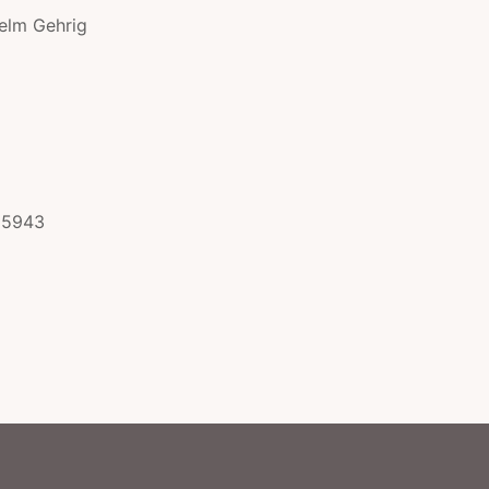
elm Gehrig
25943