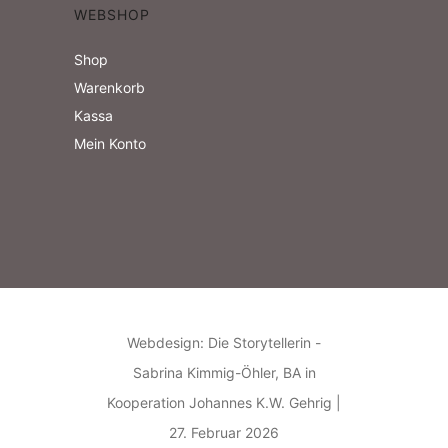
WEBSHOP
,
Shop
N
Warenkorb
a
Kassa
Mein Konto
v
i
g
a
t
Webdesign: Die Storytellerin -
i
Sabrina Kimmig-Öhler, BA in
Kooperation Johannes K.W. Gehrig |
o
27. Februar 2026