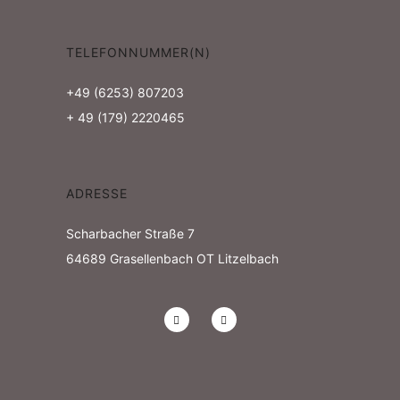
N
n
t
a
d
TELEFONNUMMER(N)
u
v
A
+49 (6253) 807203
n
i
+ 49 (179) 2220465
n
g
g
s
e
a
ADRESSE
i
n
t
Scharbacher Straße 7
c
i
64689
Grasellenbach OT Litzelbach
h
o
n
t
e
n