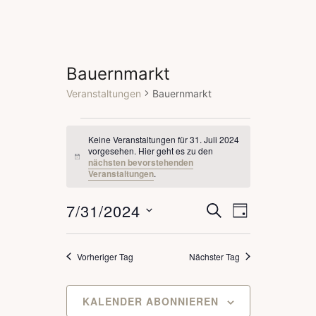
Bauernmarkt
Veranstaltungen
Bauernmarkt
V
Keine Veranstaltungen für 31. Juli 2024
vorgesehen. Hier geht es zu den
e
H
nächsten bevorstehenden
i
Veranstaltungen
.
n
r
w
7/31/2024
e
V
V
S
a
T
i
U
s
A
D
e
C
e
G
n
H
a
Vorheriger Tag
Nächster Tag
r
E
r
t
s
a
u
a
KALENDER ABONNIEREN
t