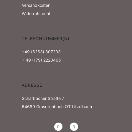
r
i
Versandkosten
S
3
c
Widerrufsrecht
u
1
h
c
t
.
TELEFONNUMMER(N)
h
e
J
+49 (6253) 807203
e
n
+ 49 (179) 2220465
u
-
u
l
N
n
ADRESSE
i
a
d
2
Scharbacher Straße 7
v
64689
Grasellenbach OT Litzelbach
A
0
i
n
2
g