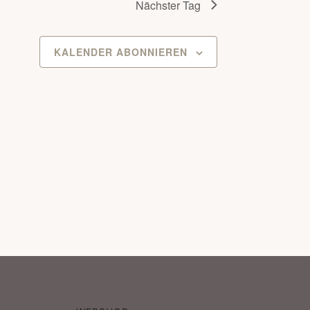
Nächster Tag
s
KALENDER ABONNIEREN
t
a
l
t
u
n
g