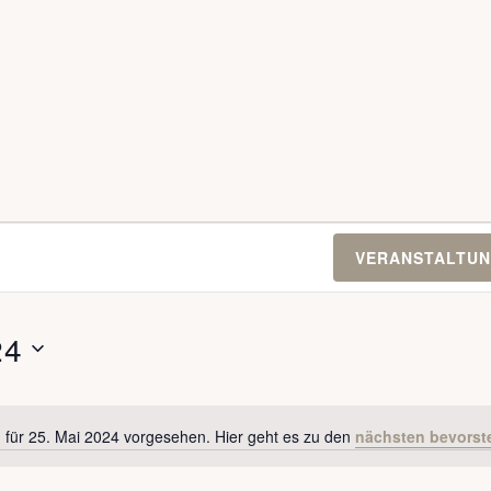
VERANSTALTUN
24
 für 25. Mai 2024 vorgesehen. Hier geht es zu den
nächsten bevorst
H
i