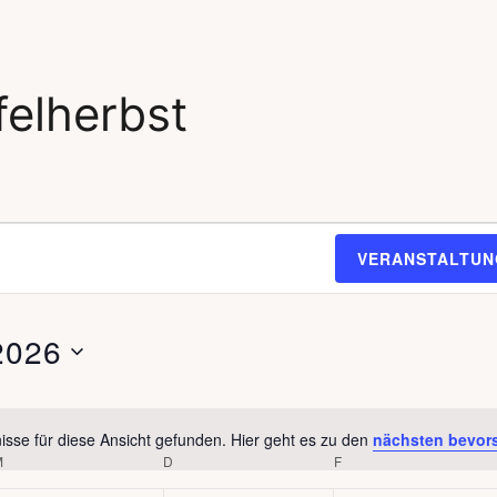
elherbst
VERANSTALTUN
2026
sse für diese Ansicht gefunden. Hier geht es zu den
nächsten bevor
H
M
MITTWOCH
D
DONNERSTAG
F
FREITAG
i