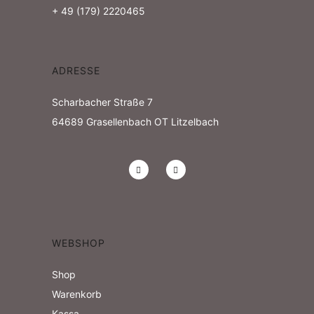
s
e
a
+ 49 (179) 2220465
i
n
t
c
i
ADRESSE
h
o
Scharbacher Straße 7
n
t
64689
Grasellenbach OT Litzelbach
e
n
,
N
WEBSHOP
a
Shop
Warenkorb
v
Kassa