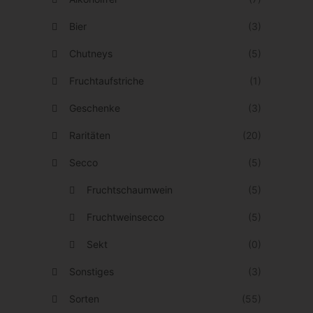
h
,
u
r
Bier
(3)
5
f
e
0
.
Chutneys
(5)
r
€
D
Fruchtaufstriche
(1)
e
b
i
Geschenke
V
(3)
i
e
a
s
Raritäten
(20)
O
r
3
p
Secco
(5)
i
1
t
Fruchtschaumwein
(5)
a
,
i
n
Fruchtweinsecco
(5)
0
o
t
0
n
Sekt
(0)
e
€
e
Sonstiges
(3)
n
n
a
Sorten
(55)
k