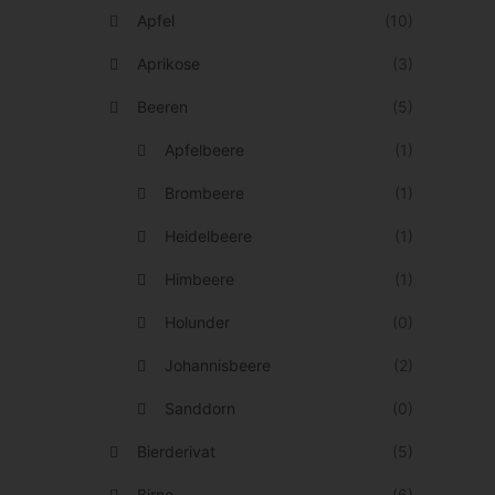
u
ö
Apfel
(10)
f
n
Aprikose
(3)
.
n
Beeren
D
(5)
e
i
Apfelbeere
(1)
n
e
a
Brombeere
(1)
O
u
Heidelbeere
(1)
p
f
t
Himbeere
(1)
d
i
e
Holunder
(0)
o
r
Johannisbeere
(2)
n
P
e
Sanddorn
(0)
r
n
o
Bierderivat
(5)
k
d
Birne
(6)