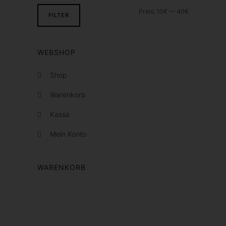
w
Preis:
10€
—
40€
FILTER
e
r
d
WEBSHOP
e
Shop
n
Warenkorb
Kassa
Mein Konto
WARENKORB