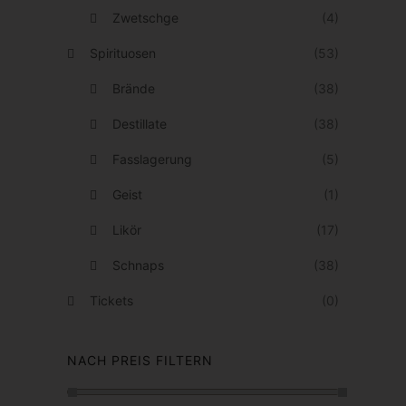
u
Zwetschge
(4)
w
k
e
Spirituosen
(53)
t
r
Brände
(38)
s
d
e
Destillate
(38)
e
i
n
Fasslagerung
(5)
t
Geist
(1)
e
g
Likör
(17)
e
Schnaps
(38)
w
Tickets
(0)
ä
h
NACH PREIS FILTERN
l
t