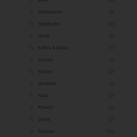
ö
u
Clementinen
n
(0)
k
n
Hagebutte
(0)
t
e
s
Honig
(4)
n
e
Kaffee & Kakao
(1)
a
i
u
Kirsche
(3)
t
f
e
Kräuter
(2)
d
g
Mirabelle
(1)
e
e
r
Nuss
(2)
w
P
ä
Pfirsich
(0)
r
h
Quitte
(2)
o
l
Trauben
d
(13)
t