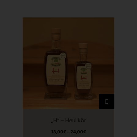
D
i
e
„H“ – Heulikör
s
P
e
13,00
€
–
24,00
€