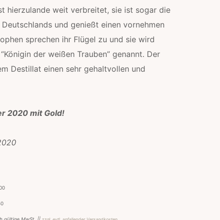
st hierzulande weit verbreitet, sie ist sogar die
€
 Deutschlands und genießt einen vornehmen
b
sophen sprechen ihr Flügel zu und sie wird
 “Königin der weißen Trauben” genannt. Der
s
em Destillat einen sehr gehaltvollen und
2
8
er 2020 mit Gold!
0
0
 2020
€
,00
50
ch gültige MwSt. ||
zzgl. evtl. anfallender Versandkosten