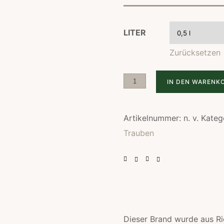
i
LITER
Zurücksetzen
IN DEN WARENK
Artikelnummer:
n. v.
Kateg
Trauben
:
,
Dieser Brand wurde aus Ri