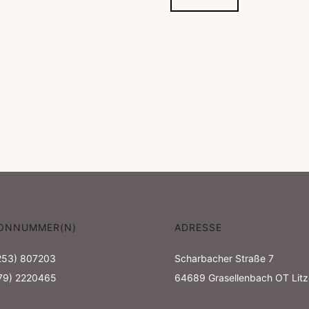
ONNUMMER(N)
ADRESSE
253) 807203
Scharbacher Straße 7
179) 2220465
64689
Grasellenbach OT Lit