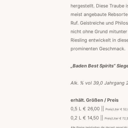
hergestellt. Diese Traube i
meist angebaute Rebsorte
Ruf. Geistreiche und Philo
i
nicht ohne Grund mitunter
Riesling entwickelt in dies
prominenten Geschmack.
,
„Baden Best Spirits“ Sieg
Alk. % vol 39,0 Jahrgang
erhält. Größen / Preis
0,5 L € 26,00 ||
Preis/Liter € 52
0,2 L € 14,50 ||
Preis/Liter € 72,
Alle Preise beinhalten die derzeit gesetzli