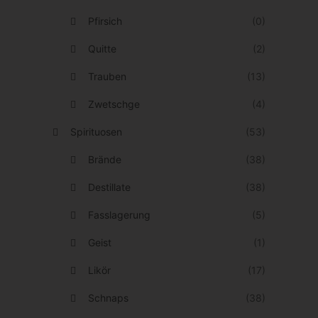
t
Pfirsich
(0)
s
e
Quitte
(2)
i
Trauben
(13)
t
Zwetschge
(4)
e
g
Spirituosen
(53)
e
Brände
(38)
w
Destillate
(38)
ä
Fasslagerung
(5)
h
l
Geist
(1)
t
Likör
(17)
w
Schnaps
(38)
e