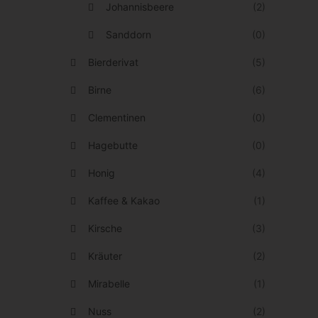
n
Johannisbeere
(2)
d
e
Sanddorn
(0)
e
n
n
Bierderivat
(5)
a
u
Birne
(6)
f
Clementinen
(0)
d
Hagebutte
(0)
e
r
Honig
(4)
P
Kaffee & Kakao
(1)
r
Kirsche
(3)
o
Kräuter
(2)
d
u
Mirabelle
(1)
k
Nuss
(2)