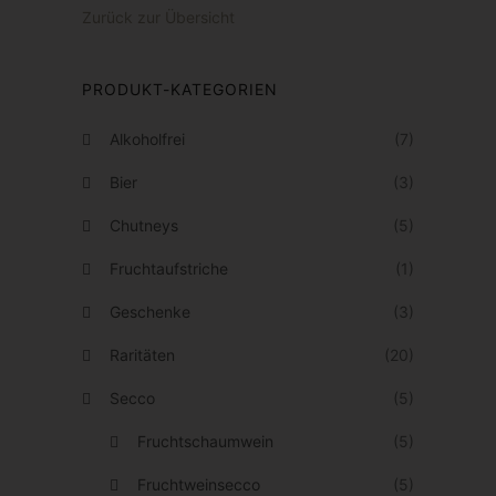
€
Zurück zur Übersicht
e
d
r
b
n
e
e
i
a
n
PRODUKT-KATEGORIEN
V
s
u
a
2
Alkoholfrei
(7)
f
r
7
Bier
(3)
d
i
,
e
Chutneys
(5)
a
0
r
n
0
Fruchtaufstriche
(1)
P
t
€
Geschenke
(3)
r
e
o
Raritäten
(20)
n
d
a
Secco
(5)
u
u
Fruchtschaumwein
(5)
k
f
t
Fruchtweinsecco
(5)