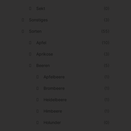
.
s
Sekt
(0)
D
e
i
Sonstiges
(3)
i
e
Sorten
(55)
t
O
e
Apfel
(10)
p
g
t
Aprikose
(3)
e
i
Beeren
(5)
w
o
ä
Apfelbeere
(1)
n
h
e
Brombeere
(1)
l
n
Heidelbeere
(1)
t
k
w
Himbeere
(1)
ö
e
Holunder
(0)
n
r